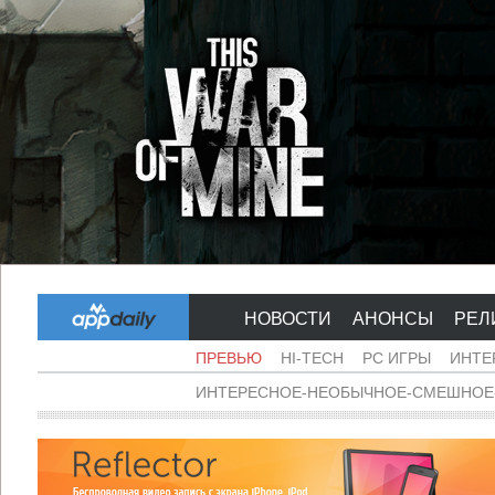
НОВОСТИ
АНОНСЫ
РЕЛ
ПРЕВЬЮ
HI-TECH
PC ИГРЫ
ИНТЕ
ИНТЕРЕСНОЕ-НЕОБЫЧНОЕ-СМЕШНОЕ-