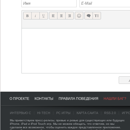
О ПРОЕКТЕ
КОНТАКТЫ
ПРАВИЛА ПОВЕДЕНИЯ
НАШЛИ БАГ?
ИНТЕРВЬЮ С
HI-TECH
PC ИГРЫ
КАРТА САЙТА
RSS 2.0
ИГР
Мы приветствуем пресс-релизы, превью и ревью для существующих или будущих
iPhone, iPad и iPod Touch игр. Мы не можем обещать, что ответим, но мы
сделаем все возможное, чтобы оценить каждое представленное приложение.