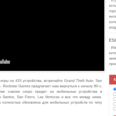
В р
ест
гор
инт
хот
когд
Изв
кот
зая
про
К
ры на iOS устройства, встречайте Grand Theft Auto: San
. Rockstar Games предлагает нам вернуться к началу 90-х,
 уже совсем скоро придет на мобильные устройства в
Santos, San Fierro, Las Venturas и все что между ними,
ла полностью обновлена для мобильных устройств по типу