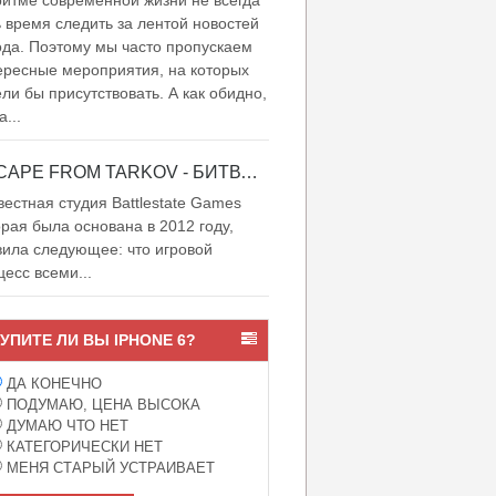
итме современной жизни не всегда
ь время следить за лентой новостей
ода. Поэтому мы часто пропускаем
ересные мероприятия, на которых
ели бы присутствовать. А как обидно,
а...
ESCAPE FROM TARKOV - БИТВА ЗА ТАРКОВ
естная студия Battlestate Games
орая была основана в 2012 году,
вила следующее: что игровой
цесс всеми...
УПИТЕ ЛИ ВЫ IPHONE 6?
ДА КОНЕЧНО
ПОДУМАЮ, ЦЕНА ВЫСОКА
ДУМАЮ ЧТО НЕТ
КАТЕГОРИЧЕСКИ НЕТ
МЕНЯ СТАРЫЙ УСТРАИВАЕТ