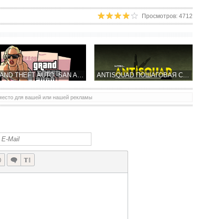
Просмотров: 4712
GRAND THEFT AUTO: SAN ANDREAS НА IPHONE И IPAD В ДЕКАБРЕ
ANTISQUAD ПОШАГОВАЯ СТРАТЕГИЯ ОТ РУССКИХ РАЗРАБОТЧИКОВ INSGAMES
место для вашей или нашей рекламы
ДУАЛ-СТИК ЭКШН MELTDOWN ОТ ИЗДАТЕЛЯ BULKYPIX УЖЕ В APP STORE