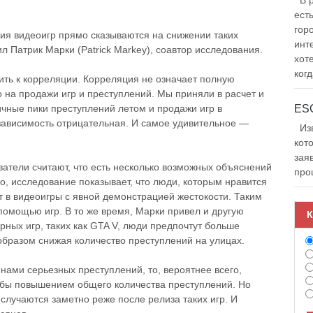
В р
ест
гор
ия видеоигр прямо сказываются на снижении таких
инт
ил Патрик Марки (Patrick Markey), соавтор исследования.
хот
когд
ить к корреляции. Корреляция не означает полную
 на продажи игр и преступлений. Мы приняли в расчет и
ичные пики преступлений летом и продажи игр в
 зависимость отрицательная. И самое удивительное —
Изв
кот
зая
атели считают, что есть несколько возможных объяснений
про
ло, исследование показывает, что люди, которым нравится
т в видеоигры с явной демонстрацией жестокости. Таким
помощью игр. В то же время, Марки привел и другую
К
ных игр, таких как GTA V, люди предпочтут больше
образом снижая количество преступлений на улицах.
нами серьезных преступлений, то, вероятнее всего,
 бы повышением общего количества преступлений. Но
случаются заметно реже после релиза таких игр. И