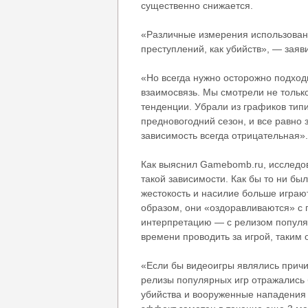
существенно снижается.
«Различные измерения использован
преступлений, как убийств», — заяв
«Но всегда нужно осторожно подход
взаимосвязь. Мы смотрели не только
тенденции. Убрали из графиков тип
предновогодний сезон, и все равно
зависимость всегда отрицательная».
Как выяснил Gamebomb.ru, исследов
такой зависимости. Как бы то ни бы
жестокость и насилие больше играю
образом, они «оздоравливаются» с 
интерпретацию — с релизом популяр
времени проводить за игрой, таким 
«Если бы видеоигры являлись причи
релизы популярных игр отражались
убийства и вооруженные нападения 