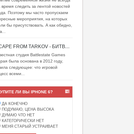
итме современной жизни не всегда
ь время следить за лентой новостей
ода. Поэтому мы часто пропускаем
ересные мероприятия, на которых
ели бы присутствовать. А как обидно,
а...
ESCAPE FROM TARKOV - БИТВА ЗА ТАРКОВ
естная студия Battlestate Games
орая была основана в 2012 году,
вила следующее: что игровой
цесс всеми...
УПИТЕ ЛИ ВЫ IPHONE 6?
ДА КОНЕЧНО
ПОДУМАЮ, ЦЕНА ВЫСОКА
ДУМАЮ ЧТО НЕТ
КАТЕГОРИЧЕСКИ НЕТ
МЕНЯ СТАРЫЙ УСТРАИВАЕТ