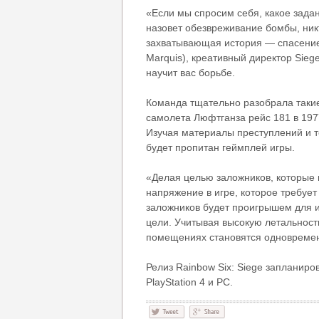
«Если мы спросим себя, какое задан
назовет обезвреживание бомбы, ник
захватывающая история — спасение 
Marquis), креативный директор Sie
научит вас борьбе.
Команда тщательно разобрала такие
самолета Люфтганза рейс 181 в 1977
Изучая материалы преступлений и т
будет пропитан геймплей игры.
«Делая целью заложников, которые 
напряжение в игре, которое требует 
заложников будет проигрышем для иг
цели. Учитывая высокую летальность
помещениях становятся одновреме
Релиз Rainbow Six: Siege запланиро
PlayStation 4 и РС.