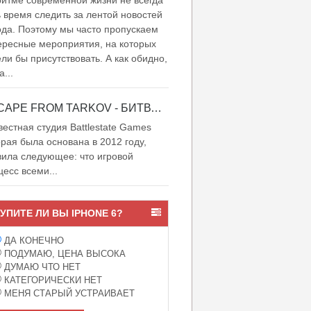
итме современной жизни не всегда
ь время следить за лентой новостей
ода. Поэтому мы часто пропускаем
ересные мероприятия, на которых
ели бы присутствовать. А как обидно,
а...
ESCAPE FROM TARKOV - БИТВА ЗА ТАРКОВ
естная студия Battlestate Games
орая была основана в 2012 году,
вила следующее: что игровой
цесс всеми...
УПИТЕ ЛИ ВЫ IPHONE 6?
ДА КОНЕЧНО
ПОДУМАЮ, ЦЕНА ВЫСОКА
ДУМАЮ ЧТО НЕТ
КАТЕГОРИЧЕСКИ НЕТ
МЕНЯ СТАРЫЙ УСТРАИВАЕТ