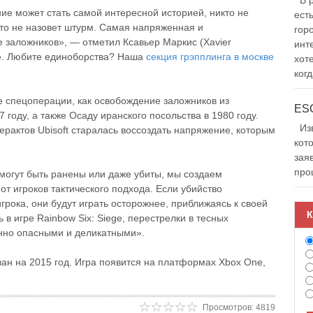
В р
ие может стать самой интересной историей, никто не
ест
то не назовет штурм. Самая напряженная и
гор
заложников», — отметил Ксавьер Маркис (Xavier
инт
ge. Любите единоборства? Наша
секция грэпплинга в москве
хот
когд
 спецоперации, как освобождение заложников из
 году, а также Осаду иранского посольства в 1980 году.
Изв
ерактов Ubisoft старалась воссоздать напряжение, которым
кот
зая
про
могут быть ранены или даже убиты, мы создаем
от игроков тактического подхода. Если убийство
рока, они будут играть осторожнее, приближаясь к своей
К
 в игре Rainbow Six: Siege, перестрелки в тесных
нно опасными и деликатными».
ван на 2015 год. Игра появится на платформах Xbox One,
Просмотров: 4819