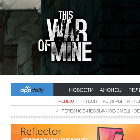
НОВОСТИ
АНОНСЫ
РЕЛ
ПРЕВЬЮ
HI-TECH
PC ИГРЫ
ИНТЕ
ИНТЕРЕСНОЕ-НЕОБЫЧНОЕ-СМЕШНОЕ-