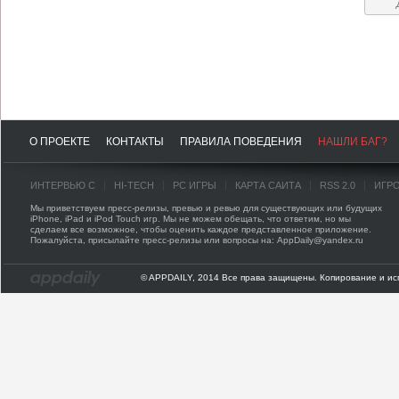
О ПРОЕКТЕ
КОНТАКТЫ
ПРАВИЛА ПОВЕДЕНИЯ
НАШЛИ БАГ?
ИНТЕРВЬЮ С
HI-TECH
PC ИГРЫ
КАРТА САЙТА
RSS 2.0
ИГР
Мы приветствуем пресс-релизы, превью и ревью для существующих или будущих
iPhone, iPad и iPod Touch игр. Мы не можем обещать, что ответим, но мы
сделаем все возможное, чтобы оценить каждое представленное приложение.
Пожалуйста, присылайте пресс-релизы или вопросы на: AppDaily@yandex.ru
© APPDAILY, 2014 Все права защищены. Копирование и ис