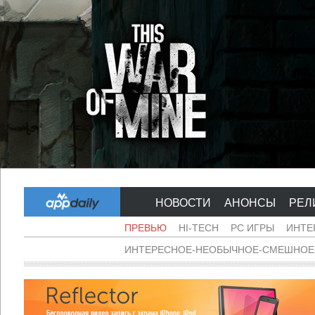
НОВОСТИ
АНОНСЫ
РЕЛ
ПРЕВЬЮ
HI-TECH
PC ИГРЫ
ИНТЕ
ИНТЕРЕСНОЕ-НЕОБЫЧНОЕ-СМЕШНОЕ-