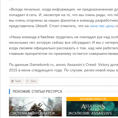
«Всегда печально, когда информация, не предназначенная дл
попадает в сеть. И, несмотря на то, что мы очень рады, что 
мы очень огорчены за наших фанатов и команду разработчико
представитель Ubisoft. Стоит отметить, что на
окна пвх цены
с
«Наша команда в Квебеке трудилась не покладая рук над осо
нескольких лет, которую сейчас все обсуждают. И мы с нете
когда сможем официально рассказать о том, над чем работал
главным приоритетом по-прежнему остается совершенствование
По данным Gamebomb.ru, анонс Assassin’s Creed: Victory дол
2015 в июне следующего года. По слухам, релиз новой игры з
ПОХОЖИЕ СТАТЬИ РЕСУРСА
СИСТЕМА МИКРОПЛАТЕЖЕЙ ЗАРАБОТАЕТ В ASSASSIN`S CREED 3
ЭКСКЛЮЗИВ: ASSASSIN'S CREED: PIRATES ПОИСТИНУ КРАСОТА ДА И ТОЛЬКО