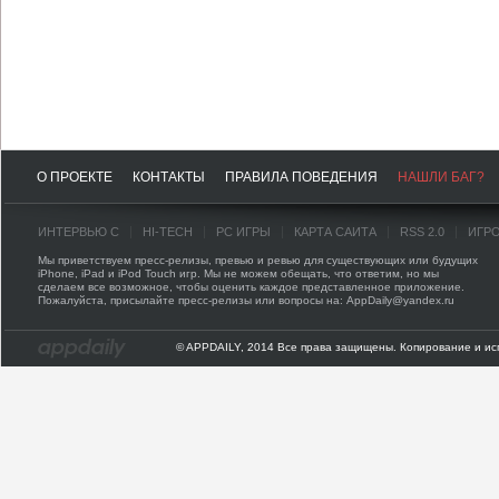
О ПРОЕКТЕ
КОНТАКТЫ
ПРАВИЛА ПОВЕДЕНИЯ
НАШЛИ БАГ?
ИНТЕРВЬЮ С
HI-TECH
PC ИГРЫ
КАРТА САЙТА
RSS 2.0
ИГР
Мы приветствуем пресс-релизы, превью и ревью для существующих или будущих
iPhone, iPad и iPod Touch игр. Мы не можем обещать, что ответим, но мы
сделаем все возможное, чтобы оценить каждое представленное приложение.
Пожалуйста, присылайте пресс-релизы или вопросы на: AppDaily@yandex.ru
© APPDAILY, 2014 Все права защищены. Копирование и ис