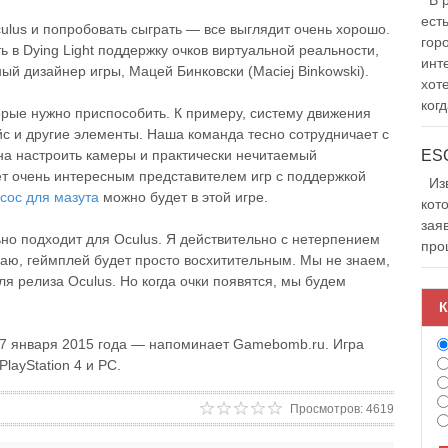
В р
ест
ulus и попробовать сыграть — все выглядит очень хорошо.
гор
 в Dying Light поддержку очков виртуальной реальности,
инт
ный дизайнер игры, Мацей Бинковски (Maciej Binkowski).
хот
когд
орые нужно приспособить. К примеру, систему движения
с и другие элементы. Наша команда тесно сотрудничает с
на настроить камеры и практически нечитаемый
нет очень интересным представителем игр с поддержкой
Изв
сос для мазута
можно будет в этой игре.
кот
зая
ьно подходит для Oculus. Я действительно с нетерпением
про
умаю, геймплей будет просто восхитительным. Мы не знаем,
я релиза Oculus. Но когда очки появятся, мы будем
К
 27 января 2015 года — напоминает Gamebomb.ru. Игра
layStation 4 и РС.
Просмотров: 4619