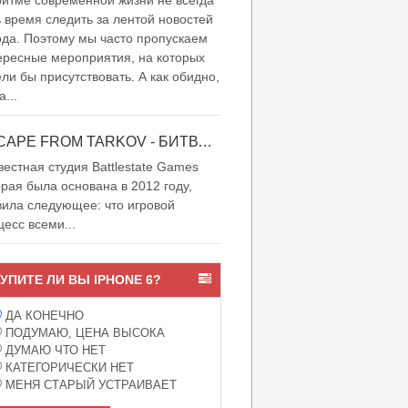
итме современной жизни не всегда
ь время следить за лентой новостей
ода. Поэтому мы часто пропускаем
ересные мероприятия, на которых
ели бы присутствовать. А как обидно,
а...
ESCAPE FROM TARKOV - БИТВА ЗА ТАРКОВ
естная студия Battlestate Games
орая была основана в 2012 году,
вила следующее: что игровой
цесс всеми...
УПИТЕ ЛИ ВЫ IPHONE 6?
ДА КОНЕЧНО
ПОДУМАЮ, ЦЕНА ВЫСОКА
ДУМАЮ ЧТО НЕТ
КАТЕГОРИЧЕСКИ НЕТ
МЕНЯ СТАРЫЙ УСТРАИВАЕТ