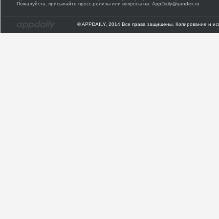
Пожалуйста, присылайте пресс-релизы или вопросы на: AppDaily@yandex.ru
© APPDAILY, 2014 Все права защищены. Копирование и ис