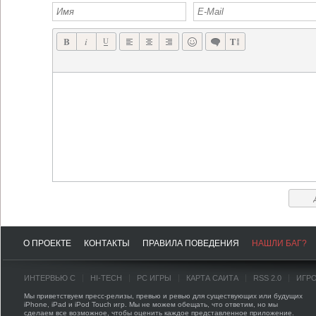
О ПРОЕКТЕ
КОНТАКТЫ
ПРАВИЛА ПОВЕДЕНИЯ
НАШЛИ БАГ?
ИНТЕРВЬЮ С
HI-TECH
PC ИГРЫ
КАРТА САЙТА
RSS 2.0
ИГР
Мы приветствуем пресс-релизы, превью и ревью для существующих или будущих
iPhone, iPad и iPod Touch игр. Мы не можем обещать, что ответим, но мы
сделаем все возможное, чтобы оценить каждое представленное приложение.