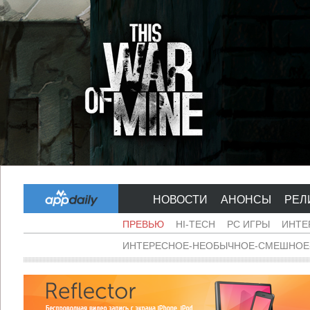
НОВОСТИ
АНОНСЫ
РЕЛ
ПРЕВЬЮ
HI-TECH
PC ИГРЫ
ИНТЕ
ИНТЕРЕСНОЕ-НЕОБЫЧНОЕ-СМЕШНОЕ-