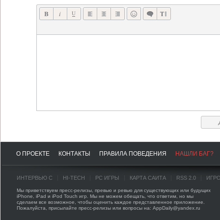
О ПРОЕКТЕ
КОНТАКТЫ
ПРАВИЛА ПОВЕДЕНИЯ
НАШЛИ БАГ?
ИНТЕРВЬЮ С
HI-TECH
PC ИГРЫ
КАРТА САЙТА
RSS 2.0
ИГР
Мы приветствуем пресс-релизы, превью и ревью для существующих или будущих
iPhone, iPad и iPod Touch игр. Мы не можем обещать, что ответим, но мы
сделаем все возможное, чтобы оценить каждое представленное приложение.
Пожалуйста, присылайте пресс-релизы или вопросы на: AppDaily@yandex.ru