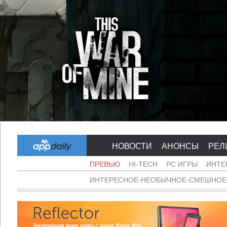
НОВОСТИ
АНОНСЫ
РЕЛ
ПРЕВЬЮ
HI-TECH
PC ИГРЫ
ИНТЕ
ИНТЕРЕСНОЕ-НЕОБЫЧНОЕ-СМЕШНОЕ-