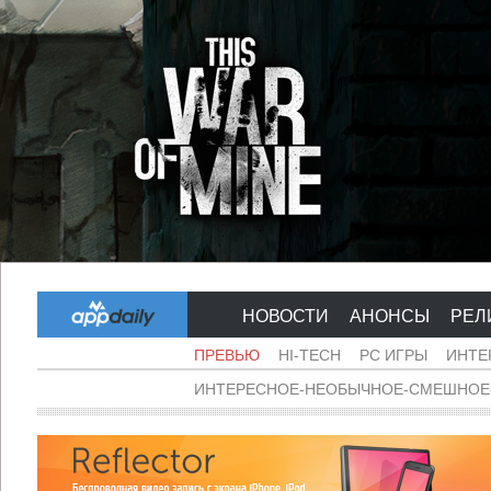
НОВОСТИ
АНОНСЫ
РЕЛ
ПРЕВЬЮ
HI-TECH
PC ИГРЫ
ИНТЕ
ИНТЕРЕСНОЕ-НЕОБЫЧНОЕ-СМЕШНОЕ-