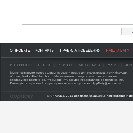
О ПРОЕКТЕ
КОНТАКТЫ
ПРАВИЛА ПОВЕДЕНИЯ
НАШЛИ БАГ?
ИНТЕРВЬЮ С
HI-TECH
PC ИГРЫ
КАРТА САЙТА
RSS 2.0
ИГР
Мы приветствуем пресс-релизы, превью и ревью для существующих или будущих
iPhone, iPad и iPod Touch игр. Мы не можем обещать, что ответим, но мы
сделаем все возможное, чтобы оценить каждое представленное приложение.
Пожалуйста, присылайте пресс-релизы или вопросы на: AppDaily@yandex.ru
© APPDAILY, 2014 Все права защищены. Копирование и ис