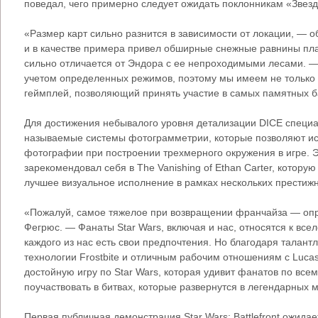
поведал, чего примерно следует ожидать поклонникам «Звезд
«Размер карт сильно разнится в зависимости от локации, — 
и в качестве примера привел обширные снежные равнины пла
сильно отличается от Эндора с ее непроходимыми лесами. —
учетом определенных режимов, поэтому мы имеем не только 
геймплей, позволяющий принять участие в самых памятных ба
Для достижения небывалого уровня детализации DICE специа
называемые системы фотограмметрии, которые позволяют ис
фотографии при построении трехмерного окружения в игре. Э
зарекомендовал себя в The Vanishing of Ethan Carter, котору
лучшее визуальное исполнение в рамках нескольких престиж
«Пожалуй, самое тяжелое при возвращении франчайза — оп
Фегрюс. — Фанаты Star Wars, включая и нас, относятся к все
каждого из нас есть свои предпочтения. Но благодаря талан
технологии Frostbite и отличным рабочим отношениям с Lucas
достойную игру по Star Wars, которая удивит фанатов по все
поучаствовать в битвах, которые развернутся в легендарных 
Первая публичная демонстрация Star Wars: Battlefront ожидае