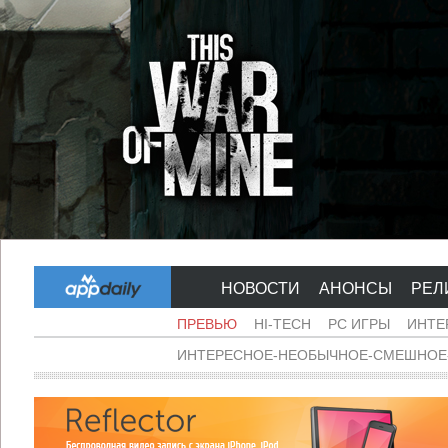
НОВОСТИ
АНОНСЫ
РЕЛ
ПРЕВЬЮ
HI-TECH
PC ИГРЫ
ИНТЕ
ИНТЕРЕСНОЕ-НЕОБЫЧНОЕ-СМЕШНОЕ-