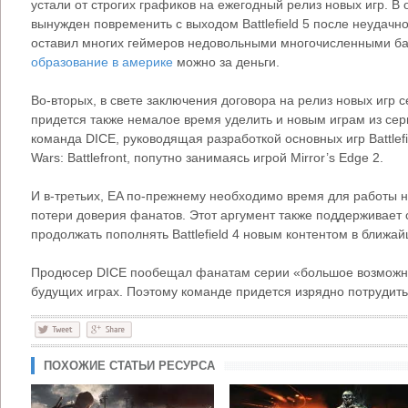
устали от строгих графиков на ежегодный релиз новых игр. В
вынужден повременить с выходом Battlefield 5 после неудачног
оставил многих геймеров недовольными многочисленными ба
образование в америке
можно за деньги.
Во-вторых, в свете заключения договора на релиз новых игр 
придется также немалое время уделить и новым играм из сери
команда DICE, руководящая разработкой основных игр Battlefi
Wars: Battlefront, попутно занимаясь игрой Mirror’s Edge 2.
И в-третьих, EA по-прежнему необходимо время для работы над
потери доверия фанатов. Этот аргумент также поддерживает
продолжать пополнять Battlefield 4 новым контентом в ближ
Продюсер DICE пообещал фанатам серии «большое возможно
будущих играх. Поэтому команде придется изрядно потрудиться
ПОХОЖИЕ СТАТЬИ РЕСУРСА