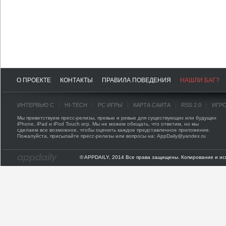
О ПРОЕКТЕ
КОНТАКТЫ
ПРАВИЛА ПОВЕДЕНИЯ
НАШЛИ БАГ?
ИНТЕРВЬЮ С
HI-TECH
PC ИГРЫ
КАРТА САЙТА
RSS 2.0
ИГР
Мы приветствуем пресс-релизы, превью и ревью для существующих или будущих
iPhone, iPad и iPod Touch игр. Мы не можем обещать, что ответим, но мы
сделаем все возможное, чтобы оценить каждое представленное приложение.
Пожалуйста, присылайте пресс-релизы или вопросы на: AppDaily@yandex.ru
© APPDAILY, 2014 Все права защищены. Копирование и ис