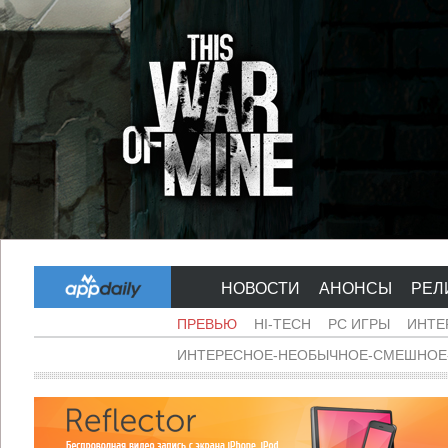
НОВОСТИ
АНОНСЫ
РЕЛ
ПРЕВЬЮ
HI-TECH
PC ИГРЫ
ИНТЕ
ИНТЕРЕСНОЕ-НЕОБЫЧНОЕ-СМЕШНОЕ-