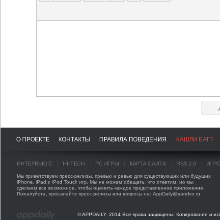
О ПРОЕКТЕ
КОНТАКТЫ
ПРАВИЛА ПОВЕДЕНИЯ
НАШЛИ БАГ?
ИНТЕРВЬЮ С
HI-TECH
PC ИГРЫ
КАРТА САЙТА
RSS 2.0
ИГР
Мы приветствуем пресс-релизы, превью и ревью для существующих или будущих
iPhone, iPad и iPod Touch игр. Мы не можем обещать, что ответим, но мы
сделаем все возможное, чтобы оценить каждое представленное приложение.
Пожалуйста, присылайте пресс-релизы или вопросы на: AppDaily@yandex.ru
© APPDAILY, 2014 Все права защищены. Копирование и ис