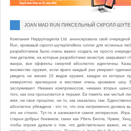
JOAN MAD RUN ПИКСЕЛЬНЫЙ СКРОЛЛ-ШУТЕР
Компания Happymagenta Ltd. анонсировала свой очередной
Run, кровавый скролл-шутер/endless runner для истинных лю
разработчиков было очень важно создать не просто очеред
тем деталям, на которые разработчики зачастую закрывают гла
жанра, все эффекты смертей абсолютно идентичны. Казал
множество оружия, если враги каждый раз умирают одинак
увидеть не менее 15 видов оружия, каждое из которых п
невероятно зрелищное и местами очень кровавое шоу. 
заслуживают. Никаких компромиссов, никаких вторых шанс
того, как она просыпается в тюрьме. Ее память как чистый ли
имя, ни свое прошлое, ни то, как оказалась там. Единствен
абсолютно убеждена - это то, что она непременно должна вы
это ни стоило. Тут-то и начинается самое интересное. Иг
старых-добрых боевиков, таких как Убить Билла, Чужие, Хищ
чтобы игроки думали о том, что действительно важно, не 