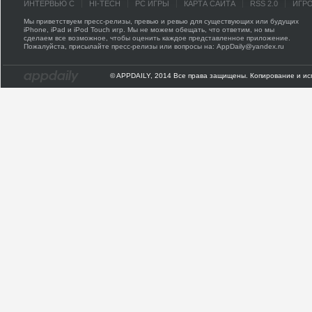
ИНТЕРВЬЮ С
HI-TECH
PC ИГРЫ
КАРТА САЙТА
RSS 2.0
ИГР
Мы приветствуем пресс-релизы, превью и ревью для существующих или будущих
iPhone, iPad и iPod Touch игр. Мы не можем обещать, что ответим, но мы
сделаем все возможное, чтобы оценить каждое представленное приложение.
Пожалуйста, присылайте пресс-релизы или вопросы на: AppDaily@yandex.ru
© APPDAILY, 2014 Все права защищены. Копирование и ис