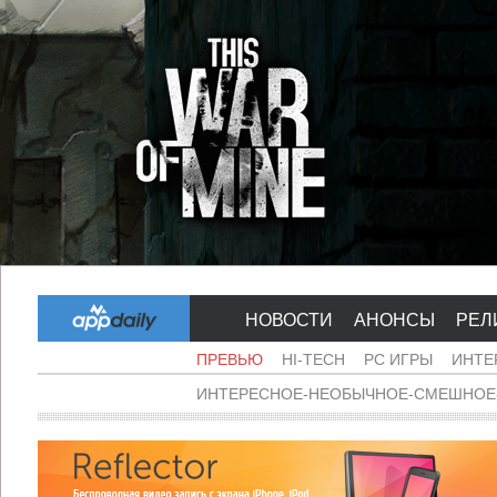
НОВОСТИ
АНОНСЫ
РЕЛ
ПРЕВЬЮ
HI-TECH
PC ИГРЫ
ИНТЕ
ИНТЕРЕСНОЕ-НЕОБЫЧНОЕ-СМЕШНОЕ-