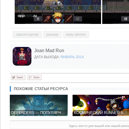
скролл-шутер
раннер
игры iphone
Joan Mad Run
ДАТА ВЫХОДА:
ЯНВАРЬ 2014
ПОХОЖИЕ СТАТЬИ РЕСУРСА
DEFENDERS ― ПОПУЛЯРНАЯ НА PC ИГРА ЖАНРА TOWER DEFENSE ТЕПЕРЬ И НА IOS
КОСМИЧЕСКИЙ RUNNER SPACE CHICKS ОТ CRESCENT MOON GAME УЖЕ В ЧЕТВЕРГ
Здесь место для вашей или нашей рек