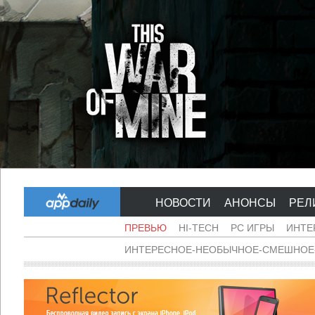
НОВОСТИ
АНОНСЫ
РЕЛ
ПРЕВЬЮ
HI-TECH
PC ИГРЫ
ИНТЕ
ИНТЕРЕСНОЕ-НЕОБЫЧНОЕ-СМЕШНОЕ-