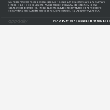
Мы приветствуем пресс-релизы, превью и ревью для существующих или будущих
iPhone, iPad и iPod Touch игр. Мы не можем обещать, что ответим, но мы
сделаем все возможное, чтобы оценить каждое представленное приложение.
Пожалуйста, присылайте пресс-релизы или вопросы на: AppDaily@yandex.ru
© APPDAILY, 2014 Все права защищены. Копирование и 