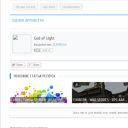
обзоры ios игр
app store
головоломка
ОЦЕНКА APPDAILY.RU
God of Light
Разработчик:
PLAYMOUS
ПОХОЖИЕ СТАТЬИ РЕСУРСА
ГОЛОВОЛОМКА STUBIES: ЗАБАВНЫЕ ПЕРСОНАЖИ ...
EVHACON - WAR STORIES - RPG AAA КЛАССА
Здесь место для вашей или нашей реклам
PENOMBRE БЕСКОНЕЧНЫЙ 2D РАННЕР, СОЧЕТАЮЩИЙ В СЕБЕ ЭЛЕМЕНТЫ СКАЗОК
FEED ME OIL 2 – НАКОРМИ МЕНЯ, ЕСЛИ СМОЖЕШЬ!