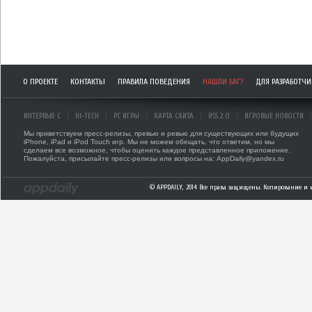
О ПРОЕКТЕ
КОНТАКТЫ
ПРАВИЛА ПОВЕДЕНИЯ
НАШЛИ БАГ?
ДЛЯ РАЗРАБОТЧ
ИНТЕРВЬЮ С
HI-TECH
PC ИГРЫ
КАРТА САЙТА
RSS 2.0
ИГРОВЫЕ НОВОСТИ
Мы приветствуем пресс-релизы, превью и ревью для существующих или будущих
iPhone, iPad и iPod Touch игр. Мы не можем обещать, что ответим, но мы
сделаем все возможное, чтобы оценить каждое представленное приложение.
Пожалуйста, присылайте пресс-релизы или вопросы на: AppDaily@yandex.ru
© APPDAILY, 2014 Все права защищены. Копирование и 