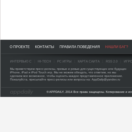
О ПРОЕКТЕ
КОНТАКТЫ
ПРАВИЛА ПОВЕДЕНИЯ
НАШЛИ БАГ?
ИНТЕРВЬЮ С
HI-TECH
PC ИГРЫ
КАРТА САЙТА
RSS 2.0
ИГР
Мы приветствуем пресс-релизы, превью и ревью для существующих или будущих
iPhone, iPad и iPod Touch игр. Мы не можем обещать, что ответим, но мы
сделаем все возможное, чтобы оценить каждое представленное приложение.
Пожалуйста, присылайте пресс-релизы или вопросы на: AppDaily@yandex.ru
© APPDAILY, 2014 Все права защищены. Копирование и ис