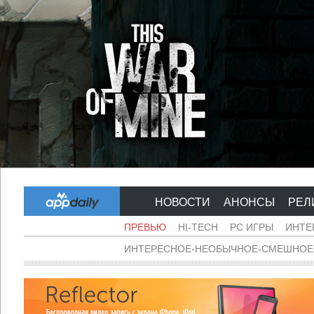
НОВОСТИ
АНОНСЫ
РЕЛ
ПРЕВЬЮ
HI-TECH
PC ИГРЫ
ИНТЕ
ИНТЕРЕСНОЕ-НЕОБЫЧНОЕ-СМЕШНОЕ-