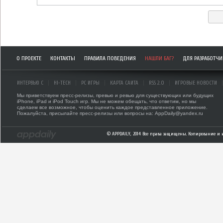
О ПРОЕКТЕ
КОНТАКТЫ
ПРАВИЛА ПОВЕДЕНИЯ
НАШЛИ БАГ?
ДЛЯ РАЗРАБОТЧ
ИНТЕРВЬЮ С
HI-TECH
PC ИГРЫ
КАРТА САЙТА
RSS 2.0
ИГРОВЫЕ НОВОСТИ
Мы приветствуем пресс-релизы, превью и ревью для существующих или будущих
iPhone, iPad и iPod Touch игр. Мы не можем обещать, что ответим, но мы
сделаем все возможное, чтобы оценить каждое представленное приложение.
Пожалуйста, присылайте пресс-релизы или вопросы на: AppDaily@yandex.ru
© APPDAILY, 2014 Все права защищены. Копирование и 