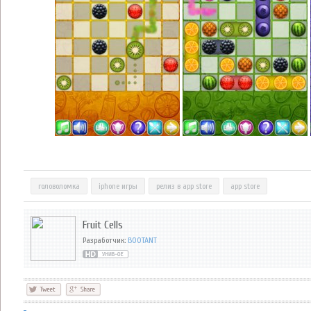
головоломка
iphone игры
релиз в app store
app store
Fruit Cells
Разработчик:
BOOTANT