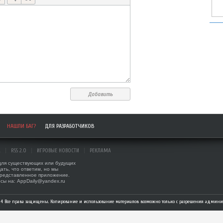
Добавить
НАШЛИ БАГ?
ДЛЯ РАЗРАБОТЧИКОВ
А
RSS 2.0
ИГРОВЫЕ НОВОСТИ
РЕКЛАМА
 для существующих или будущих
ать, что ответим, но мы
представленное приложение.
сы на: AppDaily@yandex.ru
014 Все права защищены. Копирование и использование материалов возможно только с разрешения админис