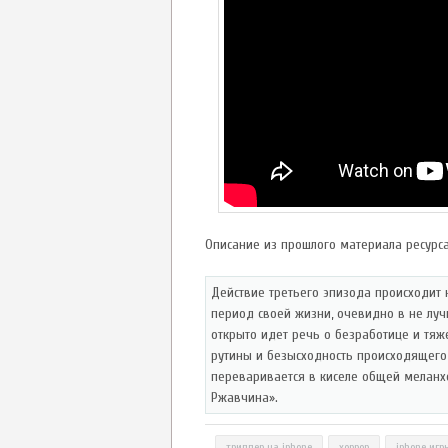
Описание из прошлого материала ресурса
Действие третьего эпизода происходит 
период своей жизни, очевидно в не лучш
открыто идет речь о безработице и тя
рутины и безысходность происходящего
переваривается в киселе общей меланх
Ржавчина».
триллер на iphone
хоррор
iphone игр