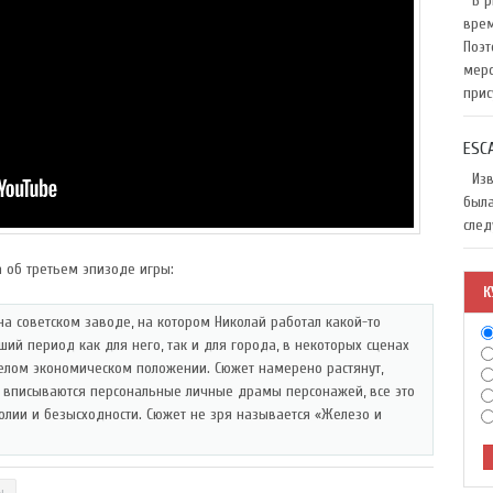
В ри
врем
Поэт
меро
прис
ESC
Изве
была
след
 об третьем эпизоде игры:
К
на советском заводе, на котором Николай работал какой-то
ий период как для него, так и для города, в некоторых сценах
желом экономическом положении. Сюжет намерено растянут,
 вписываются персональные личные драмы персонажей, все это
олии и безысходности. Сюжет не зря называется «Железо и
ы