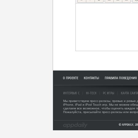
О ПРОЕКТЕ
КОНТАКТЫ
ПРАВИЛА ПОВЕДЕНИЯ
ИНТЕРВЬЮ С
HI-TECH
PC ИГРЫ
КАРТА САЙТ
Мы приветствуем пресс-релизы, превью и ревью
iPhone, iPad и iPod Touch игр. Мы не можем обещ
сделаем все возможное, чтобы оценить каждое 
Пожалуйста, присылайте пресс-релизы или вопро
© APPDAILY, 2