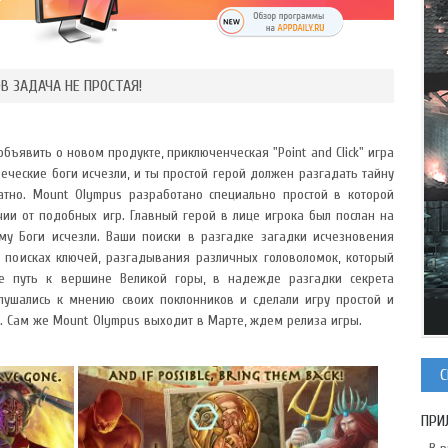
В ЗАДАЧА НЕ ПРОСТАЯ!
а объявить о новом продукте, приключенческая "Point and Click" игра
еческие боги исчезли, и ты простой герой должен разгадать тайну
атно. Mount Olympus разработано специально простой в которой
чии от подобных игр. Главный герой в лице игрока был послан на
му Боги исчезли. Ваши поиски в разгадке загадки исчезновения
поисках ключей, разгадывания различных головоломок, который
е путь к вершине Великой горы, в надежде разгадки секрета
лушались к мнению своих поклонников и сделали игру простой и
. Сам же Mount Olympus выходит в Марте, ждем релиза игры.
С
ПРИ