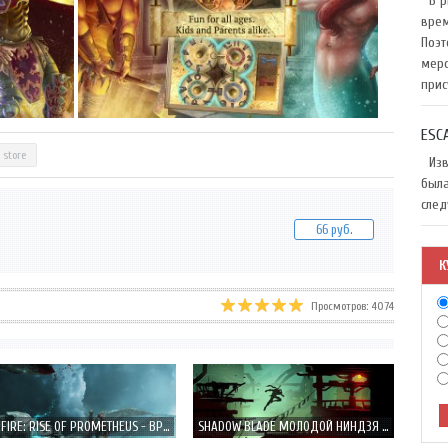
В ри
врем
Поэт
меро
прис
ESC
 store
Изве
была
след
66 руб.
К
Просмотров: 4074
GODFIRE: RISE OF PROMETHEUS - ВРЕМЯ ГЕРОЕВ, БОГОВ И МИСТИЧЕСКИХ СУЩЕСТВ
SHADOW BLADE МОЛОДОЙ НИНДЗЯ В ПОИСКАХ УЧЕНИЙ МАСТЕРА!