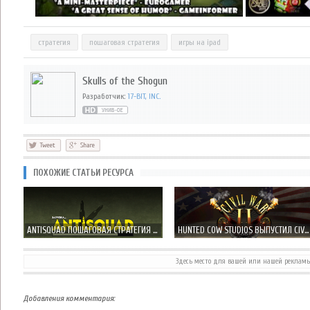
стратегия
пошаговая стратегия
игры на ipad
Skulls of the Shogun
Разработчик:
17-BIT, INC.
ПОХОЖИЕ СТАТЬИ РЕСУРСА
ANTISQUAD ПОШАГОВАЯ СТРАТЕГИЯ ОТ РУССКИХ РАЗРАБОТЧИКОВ INSGAMES
HUNTED COW STUDIOS ВЫПУСТИЛ CIVIL WAR II: 1862 ПРИКВЕЛ CIVIL WAR: 1863
Здесь место для вашей или нашей реклам
OIL RUSH: 3D NAVAL STRATEGY - ЕСЛИ МИР ПОСЛЕ ЯДЕРНОЙ ВОЙНЫ!
КРОСС-ПЛАТФОРМЕР COMBAT MONSTERS ДОСТУПЕН В APP STORE
Добавления комментария: