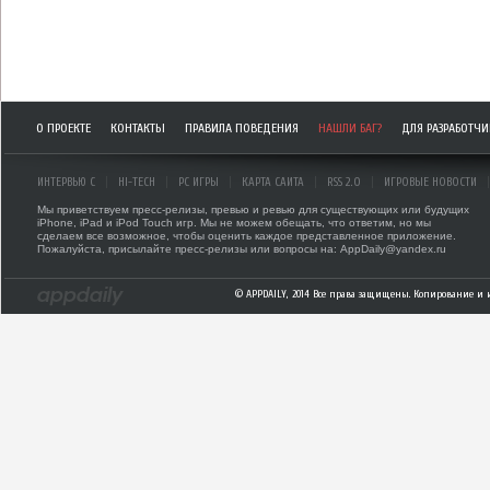
О ПРОЕКТЕ
КОНТАКТЫ
ПРАВИЛА ПОВЕДЕНИЯ
НАШЛИ БАГ?
ДЛЯ РАЗРАБОТЧ
ИНТЕРВЬЮ С
HI-TECH
PC ИГРЫ
КАРТА САЙТА
RSS 2.0
ИГРОВЫЕ НОВОСТИ
Мы приветствуем пресс-релизы, превью и ревью для существующих или будущих
iPhone, iPad и iPod Touch игр. Мы не можем обещать, что ответим, но мы
сделаем все возможное, чтобы оценить каждое представленное приложение.
Пожалуйста, присылайте пресс-релизы или вопросы на: AppDaily@yandex.ru
© APPDAILY, 2014 Все права защищены. Копирование и 