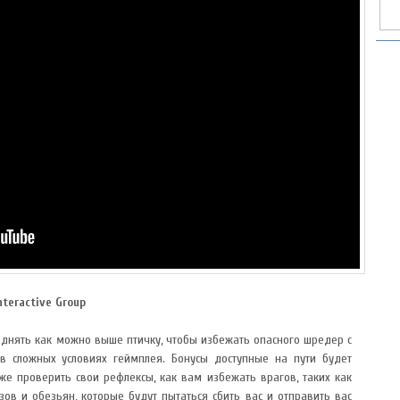
nteractive Group
однять как можно выше птичку, чтобы избежать опасного шредер с
в сложных условиях геймплея. Бонусы доступные на пути будет
кже проверить свои рефлексы, как вам избежать врагов, таких как
ов и обезьян, которые будут пытаться сбить вас и отправить вас