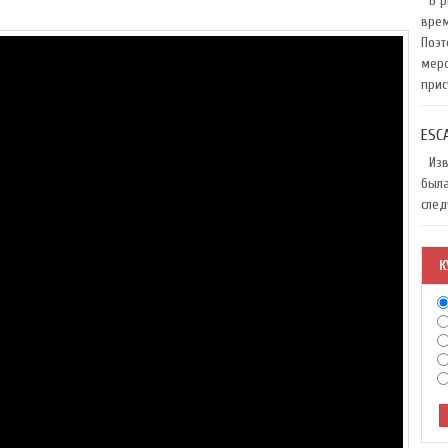
В ри
врем
Поэт
меро
прис
ESC
Изве
была
след
К