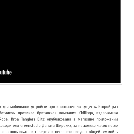
у для мобильных устройств про инопланетных существ. Второй раз
ботчиков проявила британская компания Chillingo, издававшая
Rope. Игра Tanglers Blitz опубликована в магазине приложений
уководителя Greenstudio Данила Широких, за несколько часов после
раз, а пользователи совершили несколько покупок общей суммой в