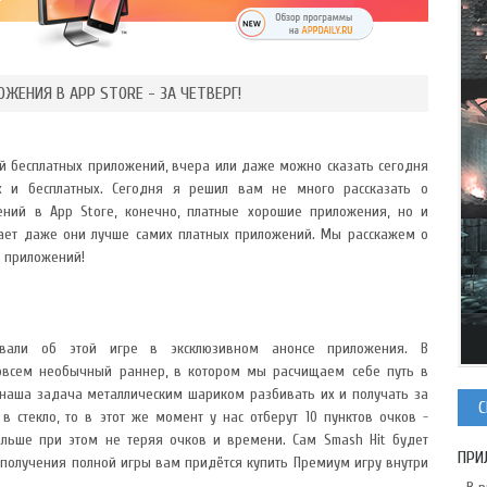
ЕНИЯ В APP STORE - ЗА ЧЕТВЕРГ!
 бесплатных приложений, вчера или даже можно сказать сегодня
 и бесплатных. Сегодня я решил вам не много рассказать о
ний в App Store, конечно, платные хорошие приложения, но и
ает даже они лучше самих платных приложений. Мы расскажем о
х приложений!
али об этой игре в эксклюзивном анонсе приложения. В
совсем необычный раннер, в котором мы расчищаем себе путь в
- наша задача металлическим шариком разбивать их и получать за
С
в стекло, то в этот же момент у нас отберут 10 пунктов очков -
льше при этом не теряя очков и времени. Сам Smash Hit будет
ПРИ
я получения полной игры вам придётся купить Премиум игру внутри