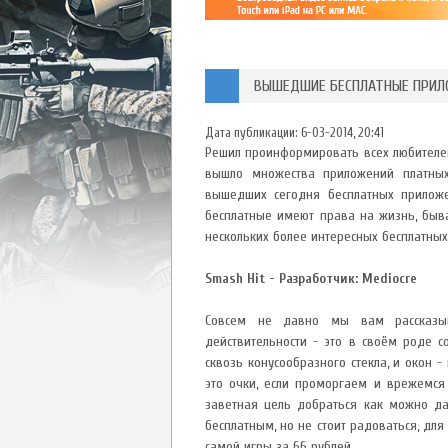
ВЫШЕДШИЕ БЕСПЛАТНЫЕ ПРИЛОЖ
Дата публикации:
6-03-2014, 20:41
Решил проинформировать всех любителей
вышло множества приложений платных
вышедших сегодня бесплатных приложе
бесплатные имеют права на жизнь, быв
нескольких более интересных бесплатны
Smash Hit - Разработчик: Mediocre
Совсем не давно мы вам рассказыв
действительности - это в своём роде 
сквозь конусообразного стекла, и окон 
это очки, если проморгаем и врежемся 
заветная цель добраться как можно да
бесплатным, но не стоит радоваться, дл
самой игры за 66 рублей.