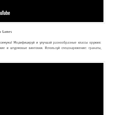
lu Games
симума! Модифицируй и улучшай разнообразные классы оружия:
кие и штурмовые винтовки. Используй спецснаряжение: гранаты,