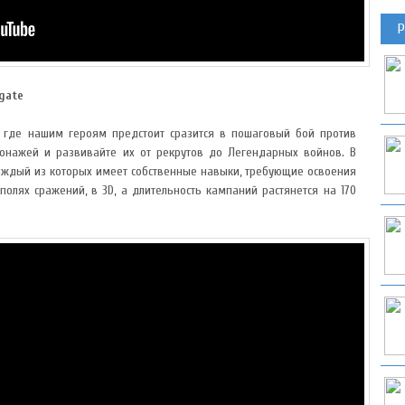
Р
egate
ли, где нашим героям предстоит сразится в пошаговый бой против
сонажей и развивайте их от рекрутов до Легендарных войнов. В
 каждый из которых имеет собственные навыки, требующие освоения
полях сражений, в 3D, а длительность кампаний растянется на 170