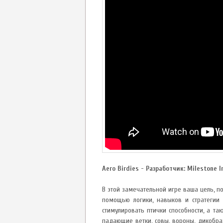
Aero Birdies - Разработчик: Milestone I
В этой замечательной игре ваша цель, п
помощью логики, навыков и стратегии 
стимулировать птички способности, а та
падающие ветки, совы, вороны, дикобраз