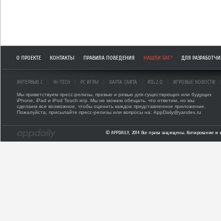
О ПРОЕКТЕ
КОНТАКТЫ
ПРАВИЛА ПОВЕДЕНИЯ
НАШЛИ БАГ?
ДЛЯ РАЗРАБОТЧ
ИНТЕРВЬЮ С
HI-TECH
PC ИГРЫ
КАРТА САЙТА
RSS 2.0
ИГРОВЫЕ НОВОСТИ
Мы приветствуем пресс-релизы, превью и ревью для существующих или будущих
iPhone, iPad и iPod Touch игр. Мы не можем обещать, что ответим, но мы
сделаем все возможное, чтобы оценить каждое представленное приложение.
Пожалуйста, присылайте пресс-релизы или вопросы на: AppDaily@yandex.ru
© APPDAILY, 2014 Все права защищены. Копирование и 