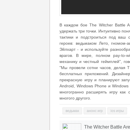
В каждом бое The Witcher Battle A
удержать три точки. Интуитивно пон
тактики и подстроиться под ваш 
героев: ведьмаком Лето, гномом-
Эйлхарт - и используйте разнообр
врагов. В мире, полном pay-to-
механику и честный геймплей", гово
"Мы провели сотни часов, делая T
бесплатных приложений. Дизайне
прекрасную игру и планируют запус
Android, Windows Phone и Windows
многогранно расширять игру как 
многого другого.
ведьмак
анонс игр
ios игры
The Witcher Battle Ar