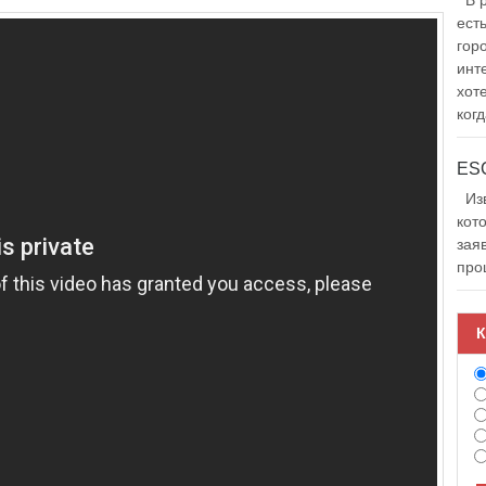
В р
ест
гор
инт
хот
когд
Изв
кот
зая
про
К