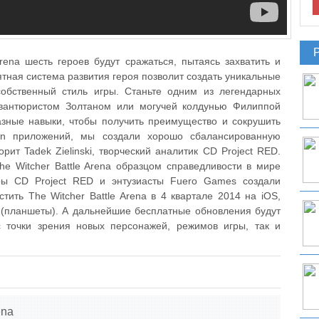
rena шесть героев будут сражаться, пытаясь захватить и
ятная система развития героя позволит создать уникальные
собственный стиль игры. Станьте одним из легендарных
авантюристом Золтаном или могучей колдунью Филиппой
азные навыки, чтобы получить преимущество и сокрушить
win приложений, мы создали хорошо сбалансированную
рит Tadek Zielinski, творческий аналитик CD Project RED.
he Witcher Battle Arena образцом справедливости в мире
ры CD Project RED и энтузиасты Fuero Games создали
тить The Witcher Battle Arena в 4 квартале 2014 на iOS,
 (планшеты). А дальнейшие бесплатные обновления будут
с точки зрения новых персонажей, режимов игры, так и
ena