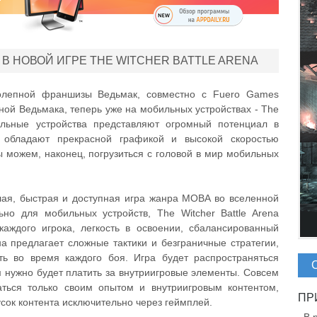
В НОВОЙ ИГРЕ THE WITCHER BATTLE ARENA
колепной франшизы Ведьмак, совместно с Fuero Games
ной Ведьмака, теперь уже на мобильных устройствах - The
бильные устройства представляют огромный потенциал в
 обладают прекрасной графикой и высокой скоростью
 можем, наконец, погрузиться с головой в мир мобильных
селая, быстрая и доступная игра жанра MOBA во вселенной
но для мобильных устройств, The Witcher Battle Arena
каждого игрока, легкость в освоении, сбалансированный
а предлагает сложные тактики и безграничные стратегии,
ть во время каждого боя. Игра будет распространяться
ам нужно будет платить за внутриигровые элементы. Совсем
аться только своим опытом и внутриигровым контентом,
усок контента исключительно через геймплей.