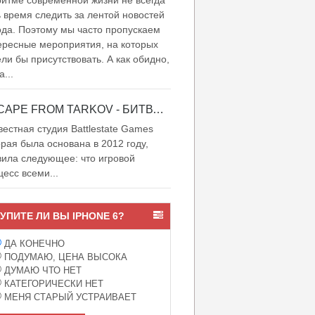
итме современной жизни не всегда
ь время следить за лентой новостей
ода. Поэтому мы часто пропускаем
ересные мероприятия, на которых
ели бы присутствовать. А как обидно,
а...
ESCAPE FROM TARKOV - БИТВА ЗА ТАРКОВ
естная студия Battlestate Games
орая была основана в 2012 году,
вила следующее: что игровой
цесс всеми...
УПИТЕ ЛИ ВЫ IPHONE 6?
ДА КОНЕЧНО
ПОДУМАЮ, ЦЕНА ВЫСОКА
ДУМАЮ ЧТО НЕТ
КАТЕГОРИЧЕСКИ НЕТ
МЕНЯ СТАРЫЙ УСТРАИВАЕТ