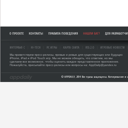
О ПРОЕКТЕ
КОНТАКТЫ
ПРАВИЛА ПОВЕДЕНИЯ
НАШЛИ БАГ?
ДЛЯ РАЗРАБОТЧ
ИНТЕРВЬЮ С
HI-TECH
PC ИГРЫ
КАРТА САЙТА
RSS 2.0
ИГРОВЫЕ НОВОСТИ
Мы приветствуем пресс-релизы, превью и ревью для существующих или будущих
iPhone, iPad и iPod Touch игр. Мы не можем обещать, что ответим, но мы
сделаем все возможное, чтобы оценить каждое представленное приложение.
Пожалуйста, присылайте пресс-релизы или вопросы на: AppDaily@yandex.ru
© APPDAILY, 2014 Все права защищены. Копирование и 