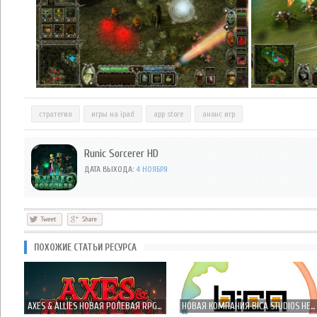
стратегия
игры на ipad
app store
анонс игр
Runic Sorcerer HD
ДАТА ВЫХОДА:
4 НОЯБРЯ
ПОХОЖИЕ СТАТЬИ РЕСУРСА
AXES & ALLIES НОВАЯ РОЛЕВАЯ RPG-СТРАТЕГИЯ УЖЕ ПОД ХЭЛЛОУИН
НОВАЯ КОМПАНИЯ BICA STUDIOS НЕ МНОГО РАССКАЗАЛА ОБ SMASH IT! ADVENTURES