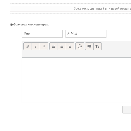
Здесь место для вашей или нашей реклам
БОЕВОЙ КОСМИЧЕСКИЙ СИМУЛЯТОР STRIKE WING ВЫХОДИТ 24 ОКТЯБРЯ!
LORDS OF DISCORD ПОШАГОВАЯ СТРАТЕГИЯ ОТ РУССКОЙ КОМПАНИИ HEROCRAFT
Добавления комментария: