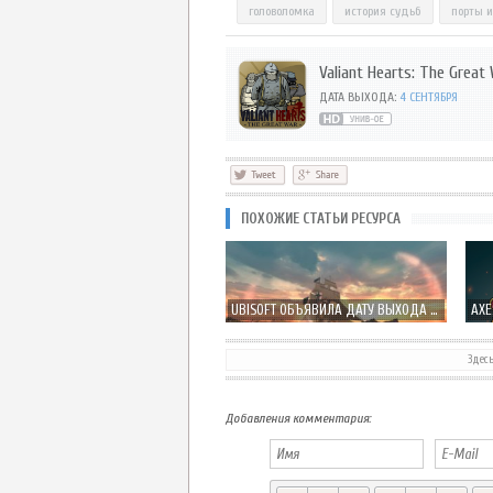
головоломка
история судьб
порты и
Valiant Hearts: The Grea
ДАТА ВЫХОДА:
4 СЕНТЯБРЯ
ПОХОЖИЕ СТАТЬИ РЕСУРСА
UBISOFT ОБЪЯВИЛА ДАТУ ВЫХОДА ASSASSIN'S CREED: PIRATES НА IOS
Здес
Добавления комментария: