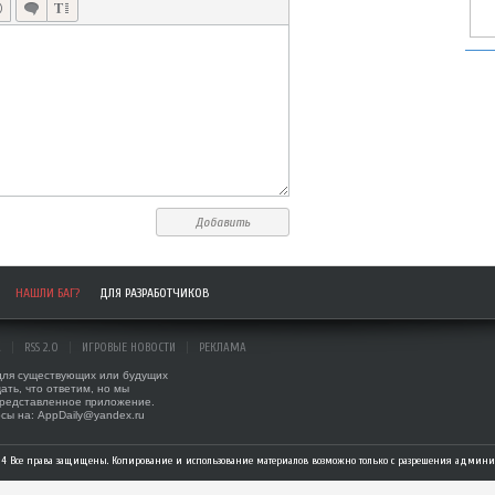
Добавить
НАШЛИ БАГ?
ДЛЯ РАЗРАБОТЧИКОВ
А
RSS 2.0
ИГРОВЫЕ НОВОСТИ
РЕКЛАМА
 для существующих или будущих
ать, что ответим, но мы
представленное приложение.
сы на: AppDaily@yandex.ru
014 Все права защищены. Копирование и использование материалов возможно только с разрешения админис