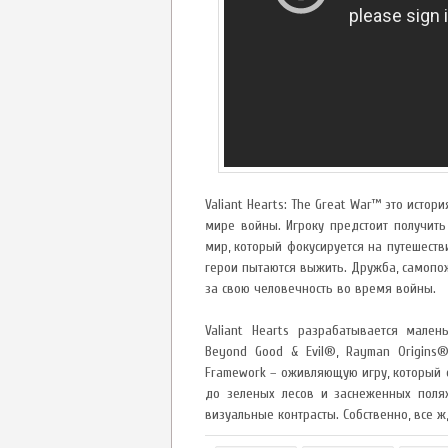
Valiant Hearts: The Great War™ это ист
мире войны. Игроку предстоит получит
мир, который фокусируется на путешеств
герои пытаются выжить. Дружба, самопож
за свою человечность во время войны.
Valiant Hearts разрабатывается мален
Beyond Good & Evil®, Rayman Origins
Framework – оживляющую игру, который 
до зеленых лесов и заснеженных поля
визуальные контрасты. Собственно, все ж