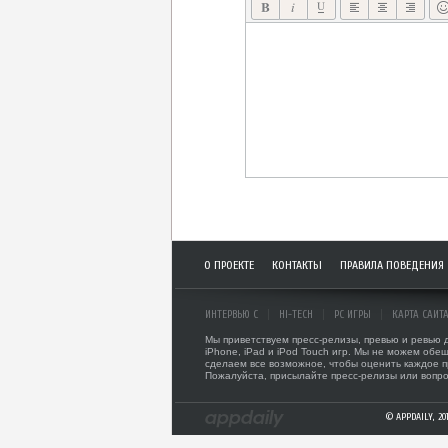
О ПРОЕКТЕ
КОНТАКТЫ
ПРАВИЛА ПОВЕДЕНИЯ
ИНТЕРВЬЮ С
HI-TECH
PC ИГРЫ
КАРТА САЙТ
Мы приветствуем пресс-релизы, превью и ревью
iPhone, iPad и iPod Touch игр. Мы не можем обещ
сделаем все возможное, чтобы оценить каждое 
Пожалуйста, присылайте пресс-релизы или вопро
© APPDAILY, 2