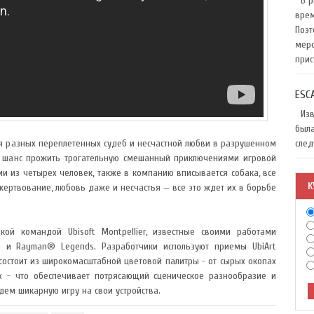
В ри
врем
Поэт
меро
прис
ESC
Изве
была
ория разных переплетенных судеб и несчастной любви в разрушенном
след
ь шанс прожить трогательную смешанный приключениями игровой
ии из четырех человек, также в компанию вписывается собака, все
К
ертвование, любовь даже и несчастья — все это ждет их в борьбе
ькой командой Ubisoft Montpellier, известные своими работами
® и Rayman® Legends. Разработчики используют приемы UbiArt
состоит из широкомасштабной цветовой палитры - от сырых окопах
х - что обеспечивает потрясающий сценическое разнообразие и
дем шикарную игру на свои устройства.