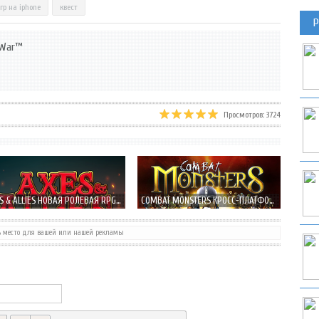
гр на iphone
квест
Р
t War™
Просмотров: 3724
AXES & ALLIES НОВАЯ РОЛЕВАЯ RPG-СТРАТЕГИЯ УЖЕ ПОД ХЭЛЛОУИН
COMBAT MONSTERS КРОСС-ПЛАТФОРМЕР ОТ RUBICON DEVELOPMENT
ь место для вашей или нашей рекламы