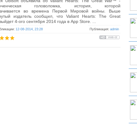
я Ubisoft объявила об Valiant Hearts: The Great War™ -
люченческая головоломка, история, которой
рачивается во времена Первой Мировой войны. Выше
утый издатель сообщил, что Valiant Hearts: The Great
ыйдет 4-ого сентября 2014 года в App Store. ...
бликации:
12-08-2014, 23:28
Публикация:
admin