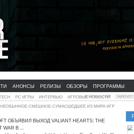
СТИ
АНОНСЫ
РЕЛИЗЫ
ОБЗОРЫ
ПРОГРАММЫ
-TECH
PC ИГРЫ
ИНТЕРВЬЮ
ИГРОВЫЕ НОВОСТИ
ВОЙТИ НА САЙТ
СКАЧАТЬ
ЗАРЕГИС
-НЕОБЫЧНОЕ-СМЕШНОЕ-СУМАСШЕДШЕЕ ИЗ МИРА ИГР
OFT ОБЪЯВИЛ ВЫХОД VALIANT HEARTS: THE
 WAR В ...