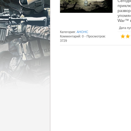
Сегодн
прик
разво
упомян
War™ в
Дата пу
Категория:
АНОНС
Комментарий: 0 - Просмотров:
3729