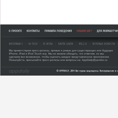
О ПРОЕКТЕ
КОНТАКТЫ
ПРАВИЛА ПОВЕДЕНИЯ
НАШЛИ БАГ?
ДЛЯ РАЗРАБОТЧ
ИНТЕРВЬЮ С
HI-TECH
PC ИГРЫ
КАРТА САЙТА
RSS 2.0
ИГРОВЫЕ НОВОСТИ
Мы приветствуем пресс-релизы, превью и ревью для существующих или будущих
iPhone, iPad и iPod Touch игр. Мы не можем обещать, что ответим, но мы
сделаем все возможное, чтобы оценить каждое представленное приложение.
Пожалуйста, присылайте пресс-релизы или вопросы на: AppDaily@yandex.ru
© APPDAILY, 2014 Все права защищены. Копирование и 