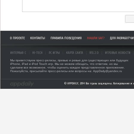
О ПРОЕКТЕ
КОНТАКТЫ
ПРАВИЛА ПОВЕДЕНИЯ
НАШЛИ БАГ?
ДЛЯ РАЗРАБОТЧ
ИНТЕРВЬЮ С
HI-TECH
PC ИГРЫ
КАРТА САЙТА
RSS 2.0
ИГРОВЫЕ НОВОСТИ
Мы приветствуем пресс-релизы, превью и ревью для существующих или будущих
iPhone, iPad и iPod Touch игр. Мы не можем обещать, что ответим, но мы
сделаем все возможное, чтобы оценить каждое представленное приложение.
Пожалуйста, присылайте пресс-релизы или вопросы на: AppDaily@yandex.ru
© APPDAILY, 2014 Все права защищены. Копирование и 