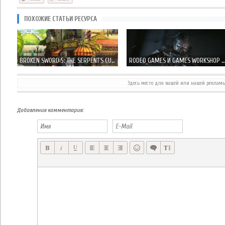
ПОХОЖИЕ СТАТЬИ РЕСУРСА
BROKEN SWORD 5: THE SERPENT'S CURSE - ВОЗРОЖДЕНИЕ КЛАССИКИ
RODEO GAMES И GAMES WORKSHOP ГОТОВЯТ ИГРУ НА UNREAL ENGINE 4
Здесь место для вашей или нашей реклам
GRAND THEFT AUTO: SAN ANDREAS НА IPHONE И IPAD В ДЕКАБРЕ
TOWER OF ASCENSION – КОРЕЙСКАЯ MORPG НА IPHONE И IPAD В ДЕКАБРЕ
Добавления комментария: