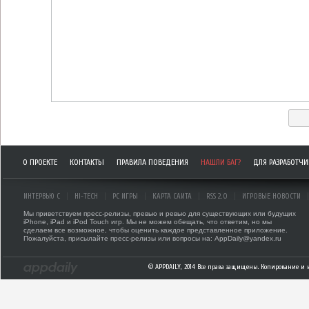
О ПРОЕКТЕ
КОНТАКТЫ
ПРАВИЛА ПОВЕДЕНИЯ
НАШЛИ БАГ?
ДЛЯ РАЗРАБОТЧ
ИНТЕРВЬЮ С
HI-TECH
PC ИГРЫ
КАРТА САЙТА
RSS 2.0
ИГРОВЫЕ НОВОСТИ
Мы приветствуем пресс-релизы, превью и ревью для существующих или будущих
iPhone, iPad и iPod Touch игр. Мы не можем обещать, что ответим, но мы
сделаем все возможное, чтобы оценить каждое представленное приложение.
Пожалуйста, присылайте пресс-релизы или вопросы на: AppDaily@yandex.ru
© APPDAILY, 2014 Все права защищены. Копирование и 