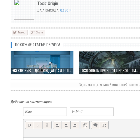
Toxic Origin
ДАТА ВЫХОДА:
Q2 2014
ПОХОЖИЕ СТАТЬИ РЕСУРСА
ЭКСКЛЮЗИВ - ДОЛГОЖДАННАЯ ГОЛОВОЛОМКА SMASH HIT, ДЕЙСТВИТЕЛЬНО?!
TOXICORIGIN ШУТЕР ОТ ПЕРВОГО ЛИЦА, ПЕРВОЕ ГЕЙМПЛЕЙ ВИДЕО ИГРЫ
Здесь место для вашей или нашей реклам
СОСТОЯЛСЯ РЕЛИЗ ТАКТИЧЕСКОГО ШУТЕРА APB: RETRIBUTION В APP STORE
TASTY POISON GAMES ГОТОВИТ ШУТЕР ОТ ПЕРВОГО ЛИЦА NEON SHADOW
Добавления комментария: