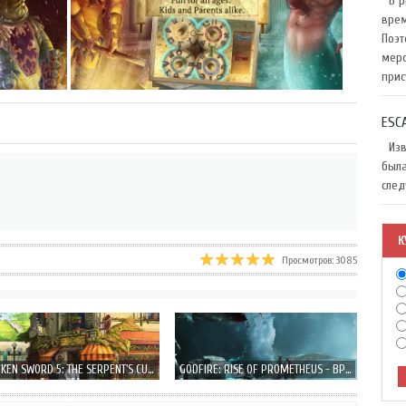
В ри
врем
Поэт
меро
прис
ESC
Изве
была
след
К
Просмотров: 3085
BROKEN SWORD 5: THE SERPENT'S CURSE - ВОЗРОЖДЕНИЕ КЛАССИКИ
GODFIRE: RISE OF PROMETHEUS - ВРЕМЯ ГЕРОЕВ, БОГОВ И МИСТИЧЕСКИХ СУЩЕСТВ