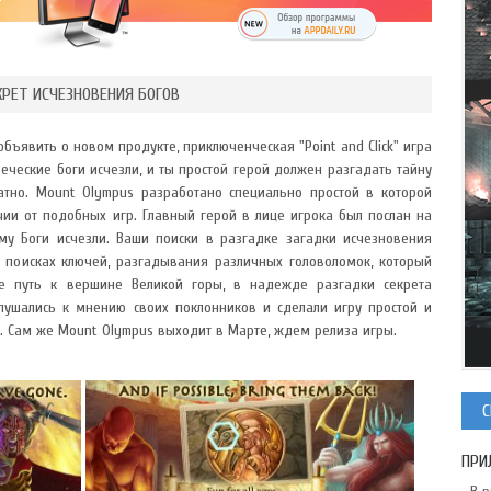
РЕТ ИСЧЕЗНОВЕНИЯ БОГОВ
а объявить о новом продукте, приключенческая "Point and Click" игра
еческие боги исчезли, и ты простой герой должен разгадать тайну
атно. Mount Olympus разработано специально простой в которой
чии от подобных игр. Главный герой в лице игрока был послан на
му Боги исчезли. Ваши поиски в разгадке загадки исчезновения
поисках ключей, разгадывания различных головоломок, который
е путь к вершине Великой горы, в надежде разгадки секрета
лушались к мнению своих поклонников и сделали игру простой и
. Сам же Mount Olympus выходит в Марте, ждем релиза игры.
С
ПРИ