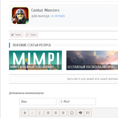
Combat Monsters
ДАТА ВЫХОДА:
24 ОКТЯБРЯ
ПОХОЖИЕ СТАТЬИ РЕСУРСА
MIMPI КРАСИВЫЙ ПЛАТФОРМЕР - ПОМОГИ ЛУЧШЕМУ ДРУГУ ЧЕЛОВЕКА!
БЕСПЛАТНЫЙ ПОСТАПОКАЛИПТИЧЕСКИЙ ШУТЕР
Здесь место для вашей или нашей реклам
LORDS OF DISCORD ПОШАГОВАЯ СТРАТЕГИЯ ОТ РУССКОЙ КОМПАНИИ HEROCRAFT
LITTLE BIT EVIL КЛАССИКА ЖАНРА TOWER DEFENSE НА СТОРОНЕ ЗЛА, А НЕ ДОБРА
Добавления комментария: