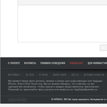
О ПРОЕКТЕ
КОНТАКТЫ
ПРАВИЛА ПОВЕДЕНИЯ
НАШЛИ БАГ?
ДЛЯ РАЗРАБОТЧ
ИНТЕРВЬЮ С
HI-TECH
PC ИГРЫ
КАРТА САЙТА
RSS 2.0
ИГРОВЫЕ НОВОСТИ
Мы приветствуем пресс-релизы, превью и ревью для существующих или будущих
iPhone, iPad и iPod Touch игр. Мы не можем обещать, что ответим, но мы
сделаем все возможное, чтобы оценить каждое представленное приложение.
Пожалуйста, присылайте пресс-релизы или вопросы на: AppDaily@yandex.ru
© APPDAILY, 2014 Все права защищены. Копирование и 