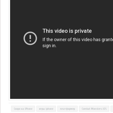
Скоро на iPhone
игры iphone
платформер
Combat Monsters iOS