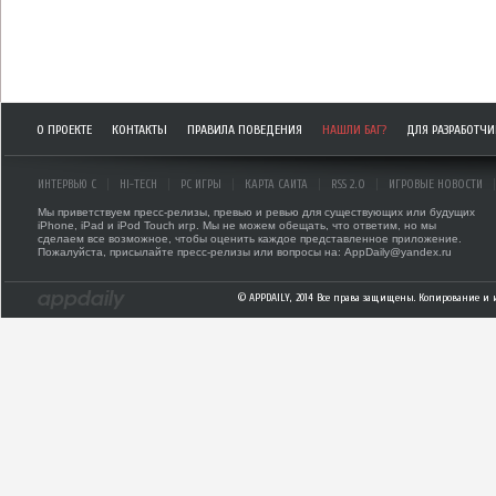
О ПРОЕКТЕ
КОНТАКТЫ
ПРАВИЛА ПОВЕДЕНИЯ
НАШЛИ БАГ?
ДЛЯ РАЗРАБОТЧ
ИНТЕРВЬЮ С
HI-TECH
PC ИГРЫ
КАРТА САЙТА
RSS 2.0
ИГРОВЫЕ НОВОСТИ
Мы приветствуем пресс-релизы, превью и ревью для существующих или будущих
iPhone, iPad и iPod Touch игр. Мы не можем обещать, что ответим, но мы
сделаем все возможное, чтобы оценить каждое представленное приложение.
Пожалуйста, присылайте пресс-релизы или вопросы на: AppDaily@yandex.ru
© APPDAILY, 2014 Все права защищены. Копирование и 