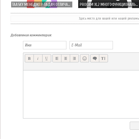
TAASKY МЕНЕДЖЕР ЗАДАЧ ОТЛИЧАЮЩИЙСЯ ПРОСТОТОЙ И КРАСОТОЙ!
PROCAM XL2 МНОГОФУНКЦИОНАЛЬНАЯ КАМЕРА ДЛЯ IPAD
Здесь место для вашей или нашей реклам
TELEGRAM - БЕЗОПАСТНЫЙ МЕССЕНДЖЕР НА IPHONE И IPAD
OIL RUSH: 3D NAVAL STRATEGY - ЕСЛИ МИР ПОСЛЕ ЯДЕРНОЙ ВОЙНЫ!
Добавления комментария: