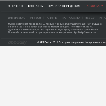
О ПРОЕКТЕ
КОНТАКТЫ
ПРАВИЛА ПОВЕДЕНИЯ
НАШЛИ БАГ?
ИНТЕРВЬЮ С
HI-TECH
PC ИГРЫ
КАРТА САЙТА
RSS 2.0
ИГР
Мы приветствуем пресс-релизы, превью и ревью для существующих или будущих
iPhone, iPad и iPod Touch игр. Мы не можем обещать, что ответим, но мы
сделаем все возможное, чтобы оценить каждое представленное приложение.
Пожалуйста, присылайте пресс-релизы или вопросы на: AppDaily@yandex.ru
© APPDAILY, 2014 Все права защищены. Копирование и ис