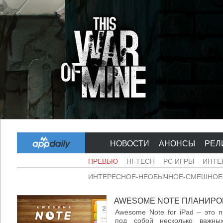
НОВОСТИ
АНОНСЫ
РЕЛ
ПРЕВЬЮ
HI-TECH
PC ИГРЫ
ИНТЕ
ИНТЕРЕСНОЕ-НЕОБЫЧНОЕ-СМЕШНОЕ-
AWESOME NOTE ПЛАНИРОВЩ
Awesome Note for iPad – это 
под собой несколько важных