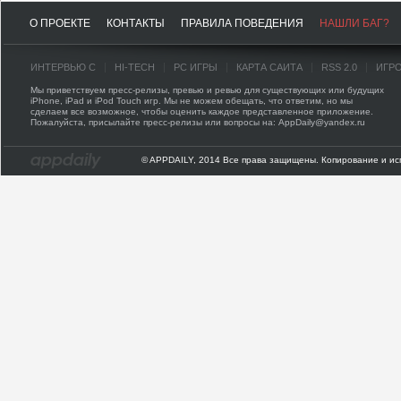
О ПРОЕКТЕ
КОНТАКТЫ
ПРАВИЛА ПОВЕДЕНИЯ
НАШЛИ БАГ?
ИНТЕРВЬЮ С
HI-TECH
PC ИГРЫ
КАРТА САЙТА
RSS 2.0
ИГР
Мы приветствуем пресс-релизы, превью и ревью для существующих или будущих
iPhone, iPad и iPod Touch игр. Мы не можем обещать, что ответим, но мы
сделаем все возможное, чтобы оценить каждое представленное приложение.
Пожалуйста, присылайте пресс-релизы или вопросы на: AppDaily@yandex.ru
© APPDAILY, 2014 Все права защищены. Копирование и ис