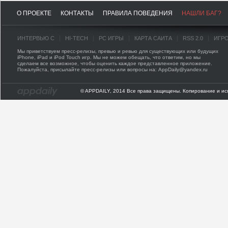
О ПРОЕКТЕ
КОНТАКТЫ
ПРАВИЛА ПОВЕДЕНИЯ
НАШЛИ БАГ?
ИНТЕРВЬЮ С
HI-TECH
PC ИГРЫ
КАРТА САЙТА
RSS 2.0
ИГР
Мы приветствуем пресс-релизы, превью и ревью для существующих или будущих
iPhone, iPad и iPod Touch игр. Мы не можем обещать, что ответим, но мы
сделаем все возможное, чтобы оценить каждое представленное приложение.
Пожалуйста, присылайте пресс-релизы или вопросы на: AppDaily@yandex.ru
© APPDAILY, 2014 Все права защищены. Копирование и ис