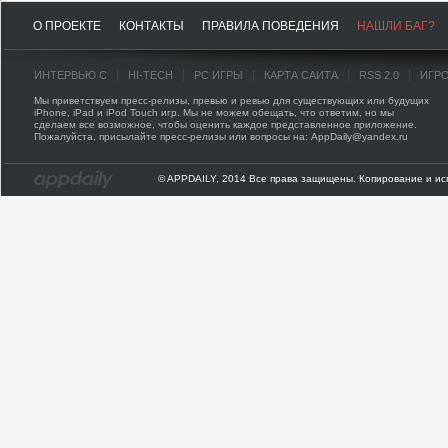
О ПРОЕКТЕ
КОНТАКТЫ
ПРАВИЛА ПОВЕДЕНИЯ
НАШЛИ БАГ?
ИНТЕРВЬЮ С
HI-TECH
PC ИГРЫ
КАРТА САЙТА
RSS 2.0
ИГР
Мы приветствуем пресс-релизы, превью и ревью для существующих или будущих
iPhone, iPad и iPod Touch игр. Мы не можем обещать, что ответим, но мы
сделаем все возможное, чтобы оценить каждое представленное приложение.
Пожалуйста, присылайте пресс-релизы или вопросы на: AppDaily@yandex.ru
© APPDAILY, 2014 Все права защищены. Копирование и ис