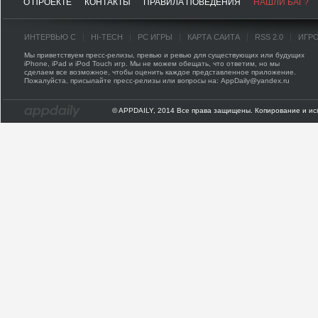
О ПРОЕКТЕ
КОНТАКТЫ
ПРАВИЛА ПОВЕДЕНИЯ
НАШЛИ БАГ?
ИНТЕРВЬЮ С
HI-TECH
PC ИГРЫ
КАРТА САЙТА
RSS 2.0
ИГР
Мы приветствуем пресс-релизы, превью и ревью для существующих или будущих
iPhone, iPad и iPod Touch игр. Мы не можем обещать, что ответим, но мы
сделаем все возможное, чтобы оценить каждое представленное приложение.
Пожалуйста, присылайте пресс-релизы или вопросы на: AppDaily@yandex.ru
© APPDAILY, 2014 Все права защищены. Копирование и ис