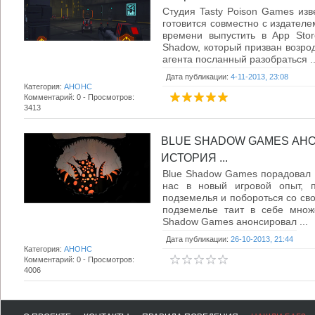
Студия Tasty Poison Games изв
готовится совместно с издател
времени выпустить в App Sto
Shadow, который призван возрод
агента посланный разобраться ..
Дата публикации:
4-11-2013, 23:08
Категория:
АНОНС
Комментарий: 0 - Просмотров:
3413
BLUE SHADOW GAMES АНО
ИСТОРИЯ ...
Blue Shadow Games порадовал у
нас в новый игровой опыт, 
подземелья и побороться со сво
подземелье таит в себе множе
Shadow Games анонсировал ...
Дата публикации:
26-10-2013, 21:44
Категория:
АНОНС
Комментарий: 0 - Просмотров:
4006