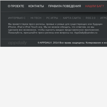
О ПРОЕКТЕ
КОНТАКТЫ
ПРАВИЛА ПОВЕДЕНИЯ
НАШЛИ БАГ?
ИНТЕРВЬЮ С
HI-TECH
PC ИГРЫ
КАРТА САЙТА
RSS 2.0
ИГР
Мы приветствуем пресс-релизы, превью и ревью для существующих или будущих
iPhone, iPad и iPod Touch игр. Мы не можем обещать, что ответим, но мы
сделаем все возможное, чтобы оценить каждое представленное приложение.
Пожалуйста, присылайте пресс-релизы или вопросы на: AppDaily@yandex.ru
© APPDAILY, 2014 Все права защищены. Копирование и ис