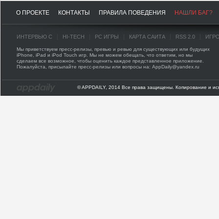
О ПРОЕКТЕ
КОНТАКТЫ
ПРАВИЛА ПОВЕДЕНИЯ
НАШЛИ БАГ?
ИНТЕРВЬЮ С
HI-TECH
PC ИГРЫ
КАРТА САЙТА
RSS 2.0
ИГР
Мы приветствуем пресс-релизы, превью и ревью для существующих или будущих
iPhone, iPad и iPod Touch игр. Мы не можем обещать, что ответим, но мы
сделаем все возможное, чтобы оценить каждое представленное приложение.
Пожалуйста, присылайте пресс-релизы или вопросы на: AppDaily@yandex.ru
© APPDAILY, 2014 Все права защищены. Копирование и ис