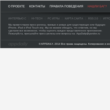
О ПРОЕКТЕ
КОНТАКТЫ
ПРАВИЛА ПОВЕДЕНИЯ
НАШЛИ БАГ?
ИНТЕРВЬЮ С
HI-TECH
PC ИГРЫ
КАРТА САЙТА
RSS 2.0
ИГР
Мы приветствуем пресс-релизы, превью и ревью для существующих или будущих
iPhone, iPad и iPod Touch игр. Мы не можем обещать, что ответим, но мы
сделаем все возможное, чтобы оценить каждое представленное приложение.
Пожалуйста, присылайте пресс-релизы или вопросы на: AppDaily@yandex.ru
© APPDAILY, 2014 Все права защищены. Копирование и ис