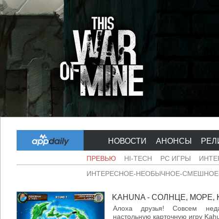
НОВОСТИ
АНОНСЫ
РЕЛ
ПРЕВЬЮ
HI-TECH
PC ИГРЫ
ИНТЕ
ИНТЕРЕСНОЕ-НЕОБЫЧНОЕ-СМЕШНОЕ-
KAHUNA - СОЛНЦЕ, МОРЕ, К
Алоха друзья! Совсем нед
настольную карточную игру Kah