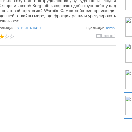
отчик Risky Lab, в сотрудничестве двух удаленных людей
 Stroope и Joseph Borghetti завершают дебютную работу над
пошаговой стратегией Warbits. Самое действие происходит
давшей от войны мире, где фракции решили урегулировать
азногласия ...
бликации:
18-08-2014, 04:57
Публикация:
admin