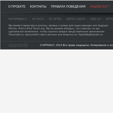
О ПРОЕКТЕ
КОНТАКТЫ
ПРАВИЛА ПОВЕДЕНИЯ
НАШЛИ БАГ?
ИНТЕРВЬЮ С
HI-TECH
PC ИГРЫ
КАРТА САЙТА
RSS 2.0
ИГР
Мы приветствуем пресс-релизы, превью и ревью для существующих или будущих
iPhone, iPad и iPod Touch игр. Мы не можем обещать, что ответим, но мы
сделаем все возможное, чтобы оценить каждое представленное приложение.
Пожалуйста, присылайте пресс-релизы или вопросы на: AppDaily@yandex.ru
© APPDAILY, 2014 Все права защищены. Копирование и ис