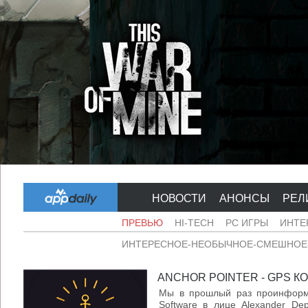
НОВОСТИ
АНОНСЫ
РЕЛ
ПРЕВЬЮ
HI-TECH
PC ИГРЫ
ИНТЕ
ИНТЕРЕСНОЕ-НЕОБЫЧНОЕ-СМЕШНОЕ-
ANCHOR POINTER - GPS КО
Мы в прошлый раз проинформи
Software в лице Alexander Dep