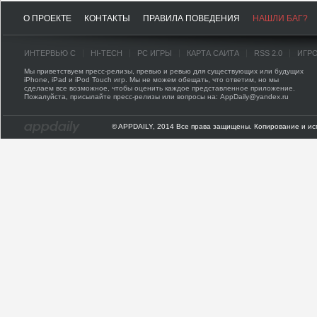
О ПРОЕКТЕ
КОНТАКТЫ
ПРАВИЛА ПОВЕДЕНИЯ
НАШЛИ БАГ?
ИНТЕРВЬЮ С
HI-TECH
PC ИГРЫ
КАРТА САЙТА
RSS 2.0
ИГР
Мы приветствуем пресс-релизы, превью и ревью для существующих или будущих
iPhone, iPad и iPod Touch игр. Мы не можем обещать, что ответим, но мы
сделаем все возможное, чтобы оценить каждое представленное приложение.
Пожалуйста, присылайте пресс-релизы или вопросы на: AppDaily@yandex.ru
© APPDAILY, 2014 Все права защищены. Копирование и ис