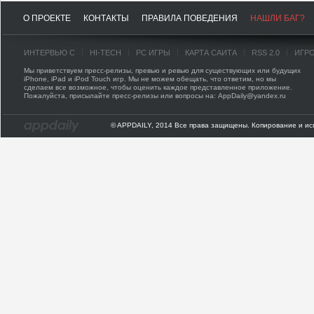
О ПРОЕКТЕ
КОНТАКТЫ
ПРАВИЛА ПОВЕДЕНИЯ
НАШЛИ БАГ?
ИНТЕРВЬЮ С
HI-TECH
PC ИГРЫ
КАРТА САЙТА
RSS 2.0
ИГР
Мы приветствуем пресс-релизы, превью и ревью для существующих или будущих
iPhone, iPad и iPod Touch игр. Мы не можем обещать, что ответим, но мы
сделаем все возможное, чтобы оценить каждое представленное приложение.
Пожалуйста, присылайте пресс-релизы или вопросы на: AppDaily@yandex.ru
© APPDAILY, 2014 Все права защищены. Копирование и ис