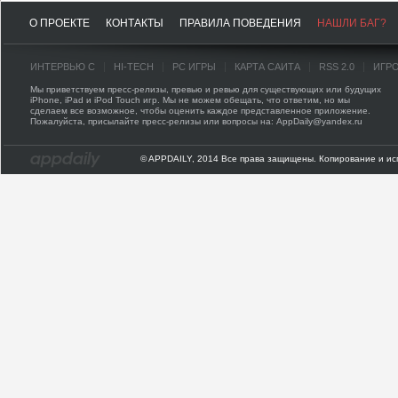
О ПРОЕКТЕ
КОНТАКТЫ
ПРАВИЛА ПОВЕДЕНИЯ
НАШЛИ БАГ?
ИНТЕРВЬЮ С
HI-TECH
PC ИГРЫ
КАРТА САЙТА
RSS 2.0
ИГР
Мы приветствуем пресс-релизы, превью и ревью для существующих или будущих
iPhone, iPad и iPod Touch игр. Мы не можем обещать, что ответим, но мы
сделаем все возможное, чтобы оценить каждое представленное приложение.
Пожалуйста, присылайте пресс-релизы или вопросы на: AppDaily@yandex.ru
© APPDAILY, 2014 Все права защищены. Копирование и ис