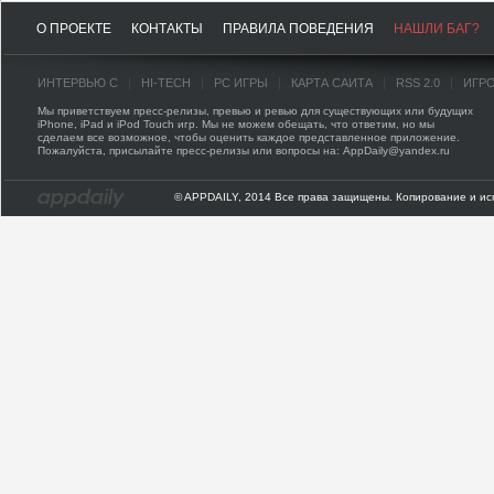
О ПРОЕКТЕ
КОНТАКТЫ
ПРАВИЛА ПОВЕДЕНИЯ
НАШЛИ БАГ?
ИНТЕРВЬЮ С
HI-TECH
PC ИГРЫ
КАРТА САЙТА
RSS 2.0
ИГР
Мы приветствуем пресс-релизы, превью и ревью для существующих или будущих
iPhone, iPad и iPod Touch игр. Мы не можем обещать, что ответим, но мы
сделаем все возможное, чтобы оценить каждое представленное приложение.
Пожалуйста, присылайте пресс-релизы или вопросы на: AppDaily@yandex.ru
© APPDAILY, 2014 Все права защищены. Копирование и ис