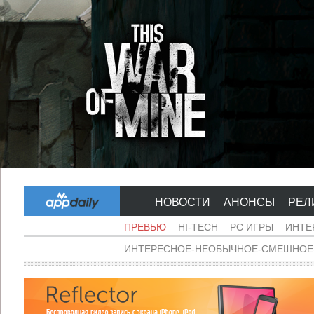
НОВОСТИ
АНОНСЫ
РЕЛ
ПРЕВЬЮ
HI-TECH
PC ИГРЫ
ИНТЕ
ИНТЕРЕСНОЕ-НЕОБЫЧНОЕ-СМЕШНОЕ-