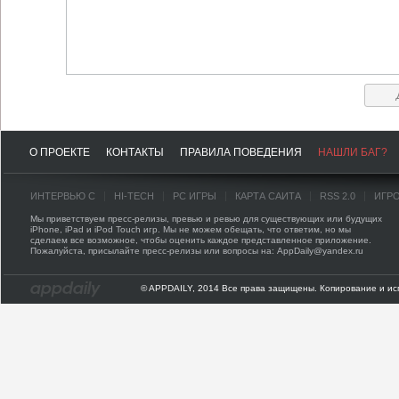
О ПРОЕКТЕ
КОНТАКТЫ
ПРАВИЛА ПОВЕДЕНИЯ
НАШЛИ БАГ?
ИНТЕРВЬЮ С
HI-TECH
PC ИГРЫ
КАРТА САЙТА
RSS 2.0
ИГР
Мы приветствуем пресс-релизы, превью и ревью для существующих или будущих
iPhone, iPad и iPod Touch игр. Мы не можем обещать, что ответим, но мы
сделаем все возможное, чтобы оценить каждое представленное приложение.
Пожалуйста, присылайте пресс-релизы или вопросы на: AppDaily@yandex.ru
© APPDAILY, 2014 Все права защищены. Копирование и ис