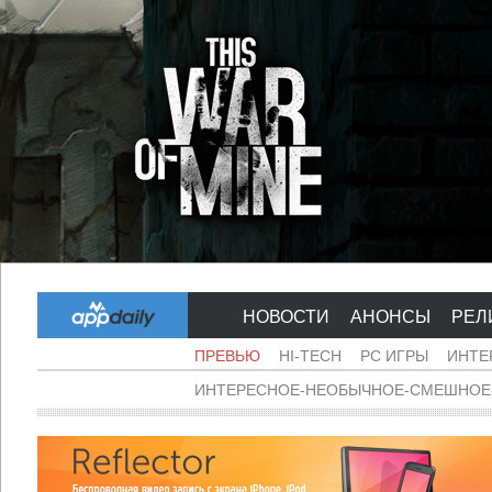
НОВОСТИ
АНОНСЫ
РЕЛ
ПРЕВЬЮ
HI-TECH
PC ИГРЫ
ИНТЕ
ИНТЕРЕСНОЕ-НЕОБЫЧНОЕ-СМЕШНОЕ-