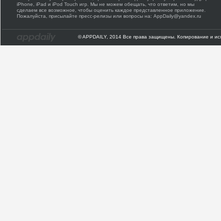
iPhone, iPad и iPod Touch игр. Мы не можем обещать, что ответим, но мы
сделаем все возможное, чтобы оценить каждое представленное приложение.
Пожалуйста, присылайте пресс-релизы или вопросы на: AppDaily@yandex.ru
© APPDAILY, 2014 Все права защищены. Копирование и ис