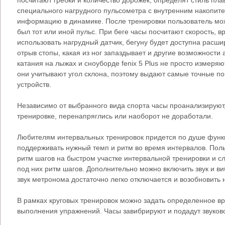
специального нагрудного пульсометра с внутренним накопит
информацию в динамике. После тренировки пользователь мож
был тот или иной пульс. При беге часы посчитают скорость, в
использовать нагрудный датчик, бегуну будет доступна рас
отрыв стопы, какая из ног запаздывает и другие возможности
катания на лыжах и сноуборде fenix 5 Plus не просто измеряю
они учитывают угол склона, поэтому выдают самые точные пок
устройств.
Независимо от выбранного вида спорта часы проанализируют
тренировке, перенапряглись или наоборот не доработали.
Любителям интервальных тренировок придется по душе функ
поддерживать нужный темп и ритм во время интервалов. Поль
ритм шагов на быстром участке интервальной тренировки и с
под них ритм шагов. Дополнительно можно включить звук и в
звук метронома достаточно легко отключается и возобновить 
В рамках круговых тренировок можно задать определенное в
выполнения упражнений. Часы завибрируют и подадут звуково