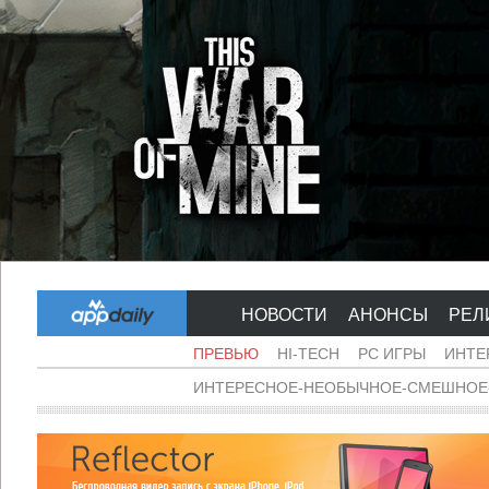
НОВОСТИ
АНОНСЫ
РЕЛ
ПРЕВЬЮ
HI-TECH
PC ИГРЫ
ИНТЕ
ИНТЕРЕСНОЕ-НЕОБЫЧНОЕ-СМЕШНОЕ-