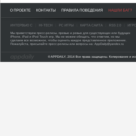
О ПРОЕКТЕ
КОНТАКТЫ
ПРАВИЛА ПОВЕДЕНИЯ
НАШЛИ БАГ?
ИНТЕРВЬЮ С
HI-TECH
PC ИГРЫ
КАРТА САЙТА
RSS 2.0
ИГР
Мы приветствуем пресс-релизы, превью и ревью для существующих или будущих
iPhone, iPad и iPod Touch игр. Мы не можем обещать, что ответим, но мы
сделаем все возможное, чтобы оценить каждое представленное приложение.
Пожалуйста, присылайте пресс-релизы или вопросы на: AppDaily@yandex.ru
© APPDAILY, 2014 Все права защищены. Копирование и ис